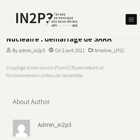
Skip to content
DES DEUX INFINIS
IN2P3 50 ANS DE PHYSIQUE
Nucléaire : démarrage de SARA
By
admin_in2p3
On
2 avril 2021
timeline_LPSC
Couplage d’une source d’ions ECR permettant un
fonctionnement continu de l’ensemble
About Author
Admin_in2p3