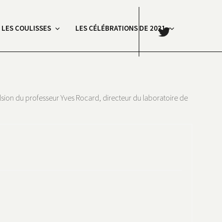
.
: LES COULISSES
LES CÉLÉBRATIONS DE 2021
ulsion du professeur Yves Rocard, directeur du laboratoire de