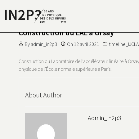
Skip to content
Construction du LAL à Orsay
S DEUX INFINIS
N2P3 50 ANS DE PHYSIQUE
By
admin_in2p3
On
12 avril 2021
timeline_IJCL
Construction du Laboratoire de l’accélérateur linéaire à Orsa
physique de l’École normale supérieure à Paris.
About Author
Admin_in2p3