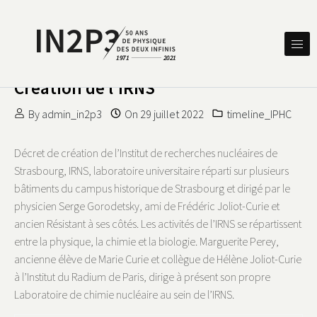
Skip to content
DES DEUX INFINIS
IN2P3 50 ANS DE PHYSIQUE
Création de l’IRNS
By
admin_in2p3
On
29 juillet 2022
timeline_IPHC
Décret de création de l’Institut de recherches nucléaires de
Strasbourg, IRNS, laboratoire universitaire réparti sur plusieurs
bâtiments du campus historique de Strasbourg et dirigé par le
physicien Serge Gorodetsky, ami de Frédéric Joliot-Curie et
ancien Résistant à ses côtés. Les activités de l’IRNS se répartissent
entre la physique, la chimie et la biologie. Marguerite Perey,
ancienne élève de Marie Curie et collègue de Hélène Joliot-Curie
à l’Institut du Radium de Paris, dirige à présent son propre
Laboratoire de chimie nucléaire au sein de l’IRNS.