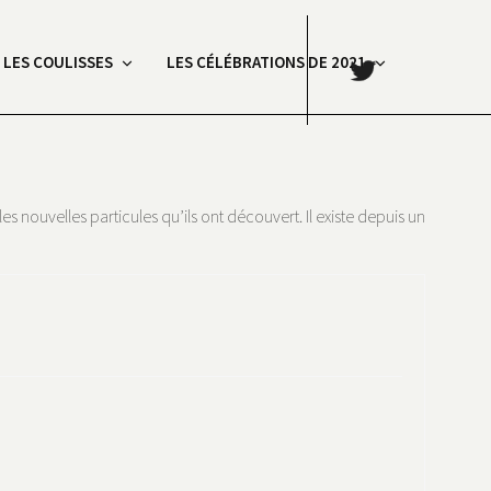
.
: LES COULISSES
LES CÉLÉBRATIONS DE 2021
nouvelles particules qu’ils ont découvert. Il existe depuis un