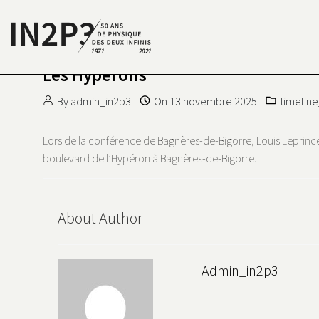
Skip to content
Les Hypérons
S DEUX INFINIS
N2P3 50 ANS DE PHYSIQUE
By
admin_in2p3
On
13 novembre 2025
timelin
Lors de la conférence de Bagnères-de-Bigorre, Louis Leprince-
boulevard de l’Hypéron à Bagnères-de-Bigorre.
About Author
Admin_in2p3