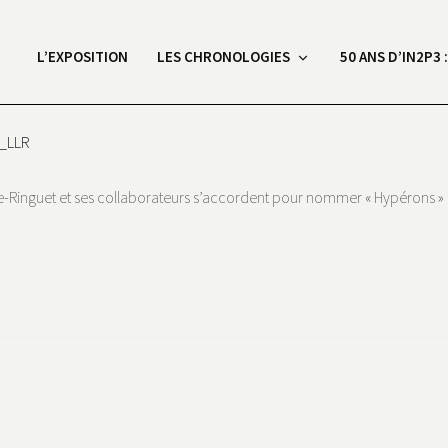
L’EXPOSITION
LES CHRONOLOGIES
50 ANS D’IN2P3 
e_LLR
Ringuet et ses collaborateurs s’accordent pour nommer « Hypérons » les 