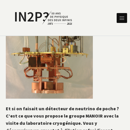
Skip to content
DES DEUX INFINIS
IN2P3 50 ANS DE PHYSIQUE
Et si on faisait un détecteur de neutrino de poche ?
C’est ce que vous propose le groupe MANOIR avec la
visite du laboratoire cryogénique. Vous y