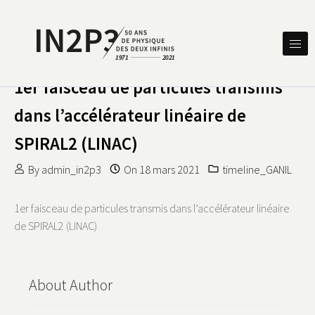
Skip to content
DES DEUX INFINIS
IN2P3 50 ANS DE PHYSIQUE
1er faisceau de particules transmis
dans l’accélérateur linéaire de
SPIRAL2 (LINAC)
By
admin_in2p3
On
18 mars 2021
timeline_GANIL
1er faisceau de particules transmis dans l’accélérateur linéaire
de SPIRAL2 (LINAC)
About Author