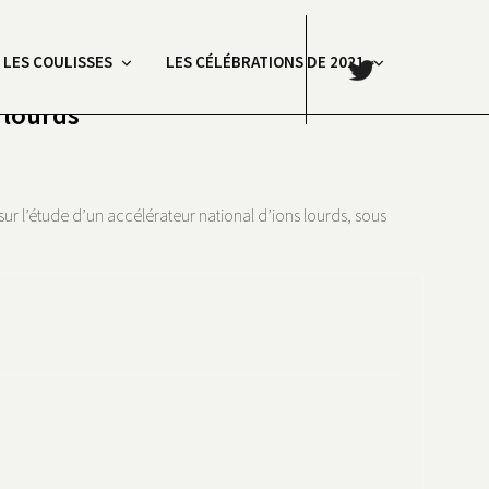
.
: LES COULISSES
LES CÉLÉBRATIONS DE 2021
 lourds
ur l’étude d’un accélérateur national d’ions lourds, sous