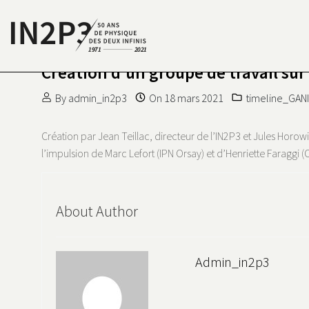
Skip to content
Création d’un groupe de travail sur
S DEUX INFINIS
N2P3 50 ANS DE PHYSIQUE
By
admin_in2p3
On
18 mars 2021
timeline_GANI
Création par Jean Teillac, directeur de l’IN2P3 et Jules Horo
l’impulsion de Marc Lefort (IPN Orsay) et d’Henriette Faraggi (
About Author
Admin_in2p3