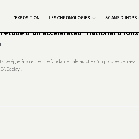
L’EXPOSITION
LES CHRONOLOGIES
50 ANS D’IN2P3 
 l’étude d’un accélérateur national d’ions
L
witz délégué à la recherche fondamentale au CEA d’un groupe de travail s
CEA Saclay).