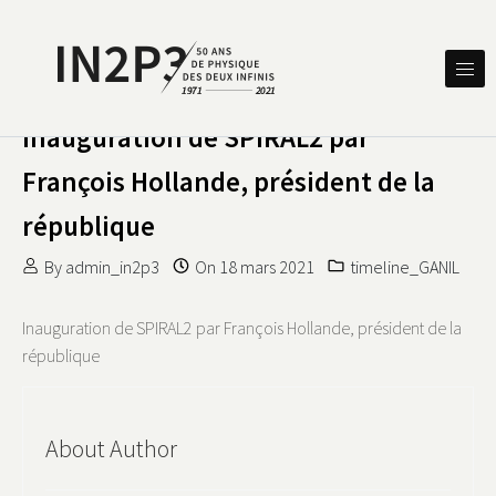
Skip to content
DES DEUX INFINIS
IN2P3 50 ANS DE PHYSIQUE
Inauguration de SPIRAL2 par
François Hollande, président de la
république
By
admin_in2p3
On
18 mars 2021
timeline_GANIL
Inauguration de SPIRAL2 par François Hollande, président de la
république
About Author