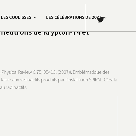
.
: LES COULISSES
LES CÉLÉBRATIONS DE 2021
n neutrons de Krypton-74 et
., Physical Review C 75, 05413, (2007)). Emblématique des
eaux radioactifs produits par l’installation SPIRAL. C’est la
au radioactifs.