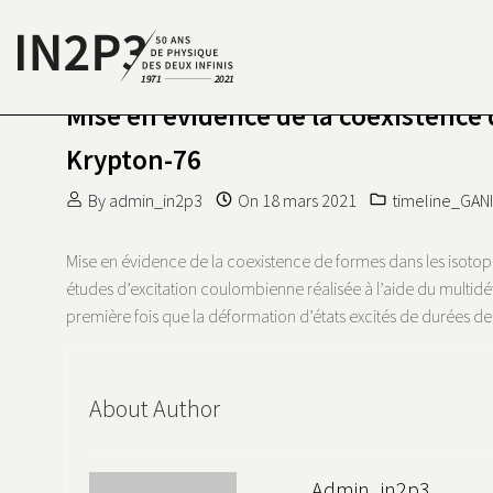
Skip to content
Mise en évidence de la coexistence 
S DEUX INFINIS
N2P3 50 ANS DE PHYSIQUE
Krypton-76
By
admin_in2p3
On
18 mars 2021
timeline_GANI
Mise en évidence de la coexistence de formes dans les isotop
études d’excitation coulombienne réalisée à l’aide du multidé
première fois que la déformation d’états excités de durées de
About Author
Admin_in2p3