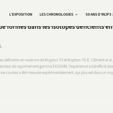
L’EXPOSITION
LES CHRONOLOGIES
50 ANS D’IN2P3 
de formes dans les isotopes déficients e
L
es déficients en neutrons de Krypton-74 et Krypton-76 (E. Clément et al
tecteur de rayonnement gamma EXOGAM, l’expérience a bénéficié des faisc
 vie courtes a été mesurée expérimentalement, qui plus est dans un noy