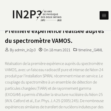
Skip to content
DES DEUX INFINIS
IN2P3 50 ANS DE PHYSIQUE
Première expérience réalisée auprès
du spectromètre VAMOS.
By
admin_in2p3
On
18 mars 2021
timeline_GANIL
Réalisation de la première expérience auprès du spectromètre
VAMOS, avec un faisceau radioactif pure et intense de Néon-24
produit par l’installation SPIRAL récemment mise en service. Le
couplage du spectromètre à un ensemble de détection de
particules chargées (TIARA) et de rayonnement gamma
(EXOGAM) a permis d’étudier la structure nucléaire du Néon-25
(W.N. Catford et al., Eur. Phys. J. A 25 (2005) 245). De nombreuse
expériences similaires de transfert de nucléons induites par des