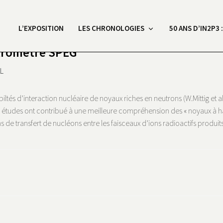
L’EXPOSITION
LES CHRONOLOGIES
50 ANS D’IN2P3 
tromètre SPEG
L
 d’interaction nucléaire de noyaux riches en neutrons (W.Mittig et al.
 études ont contribué à une meilleure compréhension des « noyaux à halo
s de transfert de nucléons entre les faisceaux d’ions radioactifs produi