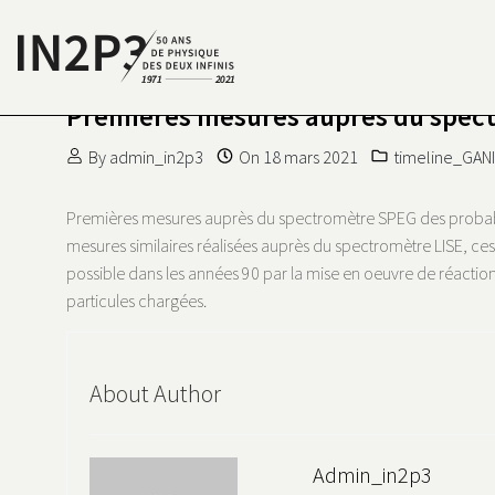
Skip to content
Premières mesures auprès du spec
S DEUX INFINIS
N2P3 50 ANS DE PHYSIQUE
By
admin_in2p3
On
18 mars 2021
timeline_GANI
Premières mesures auprès du spectromètre SPEG des probabiltés
mesures similaires réalisées auprès du spectromètre LISE, ces
possible dans les années 90 par la mise en oeuvre de réaction
particules chargées.
About Author
Admin_in2p3