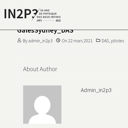
Skip to content
GalèsSydney_DAS
S DEUX INFINIS
N2P3 50 ANS DE PHYSIQUE
By
admin_in2p3
On
22 mars 2021
DAS
,
pilotes
About Author
Admin_in2p3