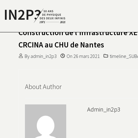
Skip to content
Construction de l’infrastructure XE
S DEUX INFINIS
N2P3 50 ANS DE PHYSIQUE
CRCINA au CHU de Nantes
By
admin_in2p3
On
26 mars 2021
timeline_SU
About Author
Admin_in2p3