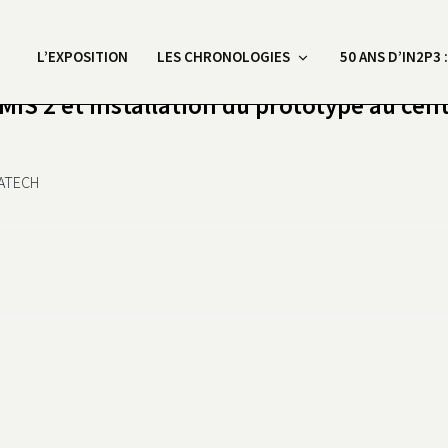
L’EXPOSITION
LES CHRONOLOGIES
50 ANS D’IN2P3 
MIS 2 et installation du prototype au ce
BATECH