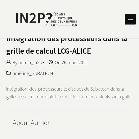
Skip to content
DES DEUX INFINIS
IN2P3 50 ANS DE PHYSIQUE
Intégration des processeurs dans la
grille de calcul LCG-ALICE
By
admin_in2p3
On
26 mars 2021
timeline_SUBATECH
Intégration des processeurs et disques de Subatech dans la
grille de calcul mondiale LCG-ALICE: premiers calculs sur la grille
About Author