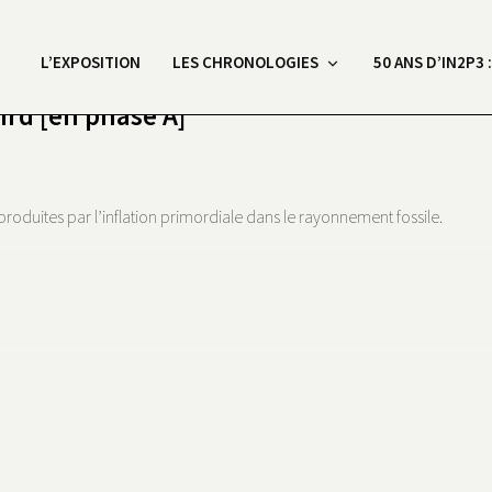
L’EXPOSITION
LES CHRONOLOGIES
50 ANS D’IN2P3 
ird [en phase A]
produites par l’inflation primordiale dans le rayonnement fossile.