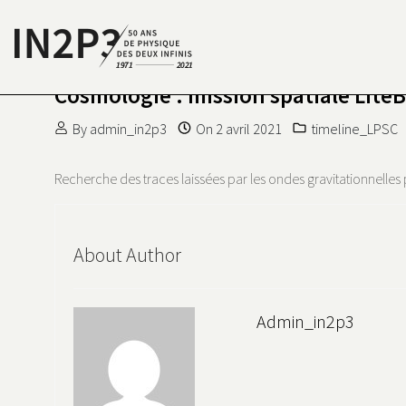
Skip to content
Cosmologie : mission spatiale LiteB
S DEUX INFINIS
N2P3 50 ANS DE PHYSIQUE
By
admin_in2p3
On
2 avril 2021
timeline_LPSC
Recherche des traces laissées par les ondes gravitationnelles 
About Author
Admin_in2p3