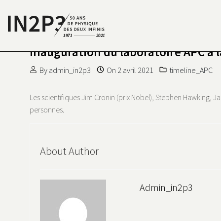
Skip to content
Inauguration du laboratoire APC à 
S DEUX INFINIS
N2P3 50 ANS DE PHYSIQUE
By
admin_in2p3
On
2 avril 2021
timeline_APC
Les scientifiques Jim Cronin (prix Nobel), Stephen Hawking, 
personnes.
About Author
Admin_in2p3