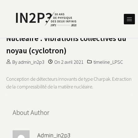
Skip to content
DES DEUX INFINIS
IN2P3 50 ANS DE PHYSIQUE
Nucléaire : vibrations collectives du
noyau (cyclotron)
By
admin_in2p3
On
2 avril 2021
timeline_LPSC
Conception de détecteurs innovants de type Charpak. Extraction
de la compressibilité de la matière nucléaire.
About Author
Admin_in2p3