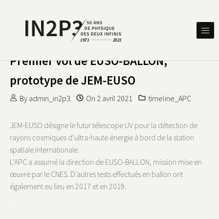
Skip to content
DES DEUX INFINIS
IN2P3 50 ANS DE PHYSIQUE
Premier vol de EUSO-BALLON,
prototype de JEM-EUSO
By
admin_in2p3
On
2 avril 2021
timeline_APC
JEM-EUSO désigne le futur télescope UV pour la détection de
rayons cosmiques d’ultra-haute énergie à bord de la station
spatiale internationale.
L’APC a assumé la direction de EUSO-BALLON, mission mise en
œuvre par le CNES. D’autres tests effectués en ballon ont
également eu lieu en 2017 et en 2019.