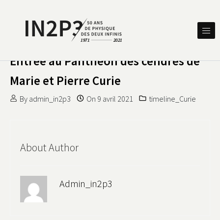
Skip to content
DES DEUX INFINIS
IN2P3 50 ANS DE PHYSIQUE
Entrée au Panthéon des cendres de
Marie et Pierre Curie
By
admin_in2p3
On
9 avril 2021
timeline_Curie
About Author
Admin_in2p3