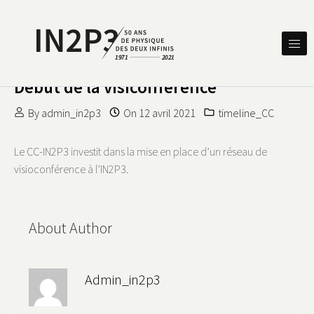
Skip to content
DES DEUX INFINIS
IN2P3 50 ANS DE PHYSIQUE
Début de la visiconférence
By
admin_in2p3
On
12 avril 2021
timeline_CC
Le CC-IN2P3 investit dans la mise en place d’un réseau de
visioconférence à l’IN2P3.
About Author
Admin_in2p3