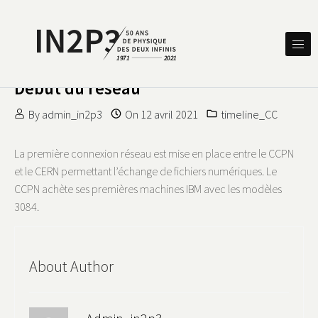
Skip to content
DES DEUX INFINIS
IN2P3 50 ANS DE PHYSIQUE
Début du réseau
By
admin_in2p3
On
12 avril 2021
timeline_CC
La première connexion réseau est mise en place entre le CCPN
et le CERN permettant l’échange de fichiers numériques. Le
CCPN achète ses premières machines IBM avec les modèles
3084.
About Author