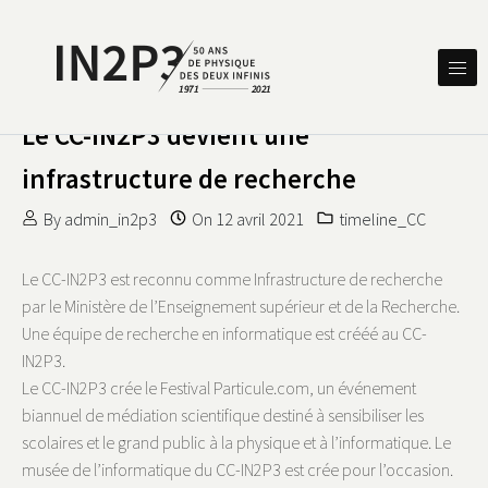
Skip to content
DES DEUX INFINIS
IN2P3 50 ANS DE PHYSIQUE
Le CC-IN2P3 devient une
infrastructure de recherche
By
admin_in2p3
On
12 avril 2021
timeline_CC
Le CC-IN2P3 est reconnu comme Infrastructure de recherche
par le Ministère de l’Enseignement supérieur et de la Recherche.
Une équipe de recherche en informatique est crééé au CC-
IN2P3.
Le CC-IN2P3 crée le Festival Particule.com, un événement
biannuel de médiation scientifique destiné à sensibiliser les
scolaires et le grand public à la physique et à l’informatique. Le
musée de l’informatique du CC-IN2P3 est crée pour l’occasion.