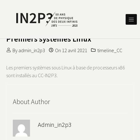
Skip to content
DES DEUX INFINIS
IN2P3 50 ANS DE PHYSIQUE
Premiers systèmes Linux
By
admin_in2p3
On
12 avril 2021
timeline_CC
Les premiers systèmes sous Linux à base de processeurs x86
sont installés au CC-IN2P3.
About Author
Admin_in2p3