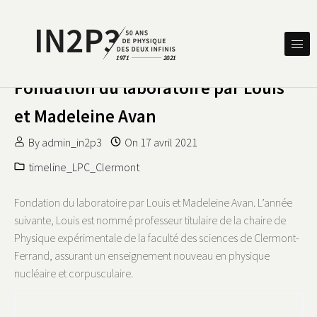
Skip to content
DES DEUX INFINIS
IN2P3 50 ANS DE PHYSIQUE
Fondation du laboratoire par Louis
et Madeleine Avan
By
admin_in2p3
On
17 avril 2021
timeline_LPC_Clermont
Fondation du laboratoire par Louis et Madeleine Avan. L’année
suivante, Louis est nommé professeur titulaire de la chaire de
Physique expérimentale de la faculté des sciences de Clermont-
Ferrand, assurant un enseignement nouveau en physique
nucléaire et corpusculaire.