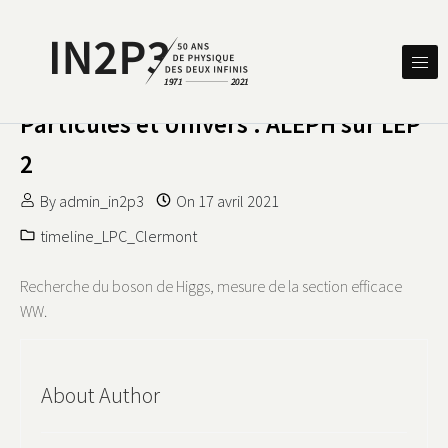
Skip to content
DES DEUX INFINIS
IN2P3 50 ANS DE PHYSIQUE
Particules et Univers : ALEPH sur LEP
2
By
admin_in2p3
On
17 avril 2021
timeline_LPC_Clermont
Recherche du boson de Higgs, mesure de la section efficace
WW.
About Author