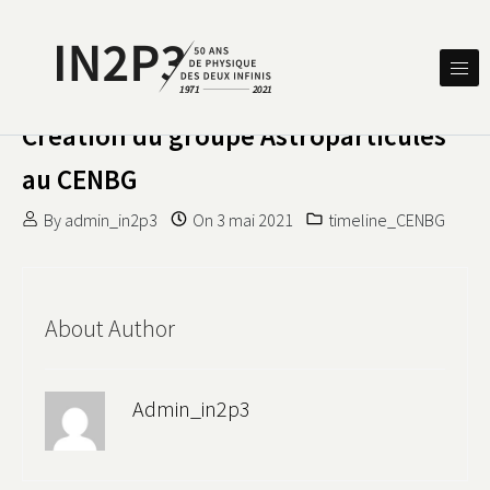
Skip to content
DES DEUX INFINIS
IN2P3 50 ANS DE PHYSIQUE
Création du groupe Astroparticules
au CENBG
By
admin_in2p3
On
3 mai 2021
timeline_CENBG
About Author
Admin_in2p3