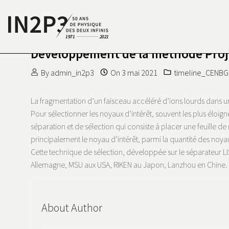
Skip to content
Développement de la méthode Proje
S DEUX INFINIS
N2P3 50 ANS DE PHYSIQUE
By
admin_in2p3
On
3 mai 2021
timeline_CENBG
La fragmentation d’un faisceau accéléré d’ions lourds dans une
Pour sélectionner les noyaux d’intérêt, souvent les plus éloig
séparation et de sélection qui consiste à placer une feuille d
principalement le noyau d’intérêt, parmi la quantité des noya
Cette technique de sélection, développée sur le séparateur LIS
Allemagne, MSU aux USA, RIKEN au Japon, Lanzhou en Chine…) 
About Author