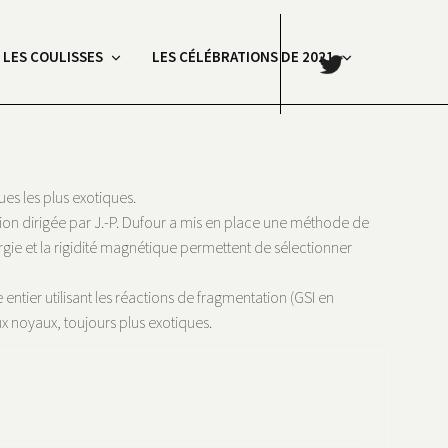
.
: LES COULISSES
LES CÉLÉBRATIONS DE 2021
es les plus exotiques.
ation dirigée par J.-P. Dufour a mis en place une méthode de
rgie et la rigidité magnétique permettent de sélectionner
ntier utilisant les réactions de fragmentation (GSI en
 noyaux, toujours plus exotiques.