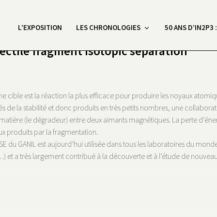
L’EXPOSITION
LES CHRONOLOGIES
50 ANS D’IN2P3 
ctile fragment isotopic separation
 cible est la réaction la plus efficace pour produire les noyaux atomiqu
nés de la stabilité et donc produits en très petits nombres, une collabor
e matière (le dégradeur) entre deux aimants magnétiques. La perte d’éne
ux produits par la fragmentation.
E du GANIL est aujourd’hui utilisée dans tous les laboratoires du monde e
et a très largement contribué à la découverte et à l’étude de nouveaux