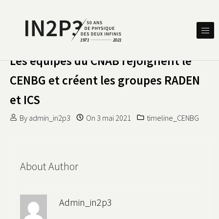
Skip to content
DES DEUX INFINIS
IN2P3 50 ANS DE PHYSIQUE
Les équipes du CNAB rejoignent le
CENBG et créent les groupes RADEN
et ICS
By
admin_in2p3
On
3 mai 2021
timeline_CENBG
About Author
Admin_in2p3