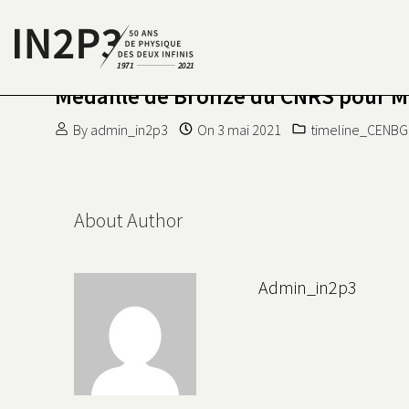
Skip to content
Médaille de Bronze du CNRS pour
S DEUX INFINIS
N2P3 50 ANS DE PHYSIQUE
By
admin_in2p3
On
3 mai 2021
timeline_CENBG
About Author
Admin_in2p3