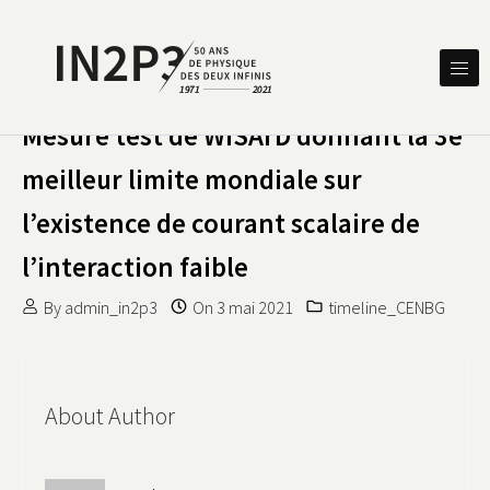
Skip to content
DES DEUX INFINIS
IN2P3 50 ANS DE PHYSIQUE
Mesure test de WISArD donnant la 3e
meilleur limite mondiale sur
l’existence de courant scalaire de
l’interaction faible
By
admin_in2p3
On
3 mai 2021
timeline_CENBG
About Author