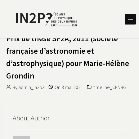
Skip to content
DES DEUX INFINIS
IN2P3 50 ANS DE PHYSIQUE
Prix de thèse SF2A, 2011 (société
française d’astronomie et
d’astrophysique) pour Marie-Hélène
Grondin
By
admin_in2p3
On
3 mai 2021
timeline_CENBG
About Author