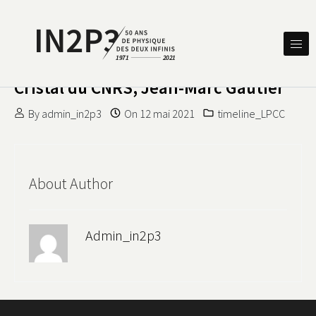
Skip to content
DES DEUX INFINIS
IN2P3 50 ANS DE PHYSIQUE
Cristal du CNRS, Jean-Marc Gautier
By
admin_in2p3
On
12 mai 2021
timeline_LPCC
About Author
Admin_in2p3