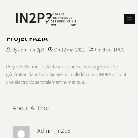
Skip to content
DES DEUX INFINIS
IN2P3 50 ANS DE PHYSIQUE
Projet FAZIA
By
admin_in2p3
On
12 mai 2021
timeline_LPCC
Projet FAZIA : multidétecteur de particules chargées de 3e
génération dans la continuité du multidétecteur INDRA utilisant
une électronique totalement numérique.
About Author
Admin_in2p3