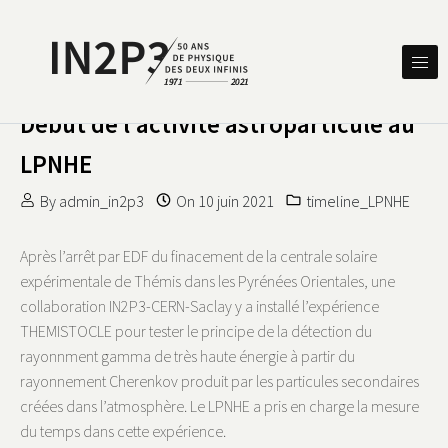
Skip to content
DES DEUX INFINIS
IN2P3 50 ANS DE PHYSIQUE
Début de l’activité astroparticule au
LPNHE
By
admin_in2p3
On
10 juin 2021
timeline_LPNHE
Après l’arrêt par EDF du finacement de la centrale solaire
expérimentale de Thémis dans les Pyrénées Orientales, une
collaboration IN2P3-CERN-Saclay y a installé l’expérience
THEMISTOCLE pour tester le principe de la détection du
rayonnment gamma de très haute énergie à partir du
rayonnement Cherenkov produit par les particules secondaires
créées dans l’atmosphère. Le LPNHE a pris en charge la mesure
du temps dans cette expérience.