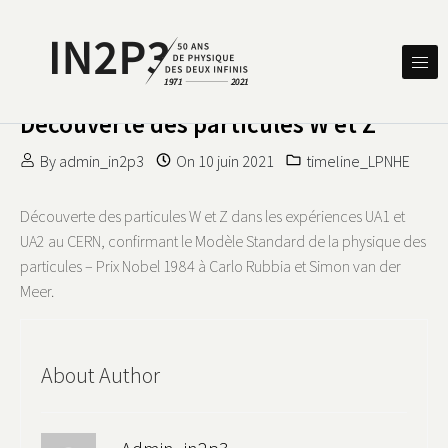
Skip to content
DES DEUX INFINIS
IN2P3 50 ANS DE PHYSIQUE
Découverte des particules W et Z
By
admin_in2p3
On
10 juin 2021
timeline_LPNHE
Découverte des particules W et Z dans les expériences UA1 et
UA2 au CERN, confirmant le Modèle Standard de la physique des
particules – Prix Nobel 1984 à Carlo Rubbia et Simon van der
Meer.
About Author