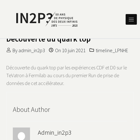
Skip to content
DES DEUX INFINIS
IN2P3 50 ANS DE PHYSIQUE
Découverte du quark top
By
admin_in2p3
On
10 juin 2021
timeline_LPNHE
Découverte du quark top par les expériences CDF et D0 sur le
TeVatron à Fermilab au cours du premier Run de prise de
données de cet accélérateur.
About Author
Admin_in2p3