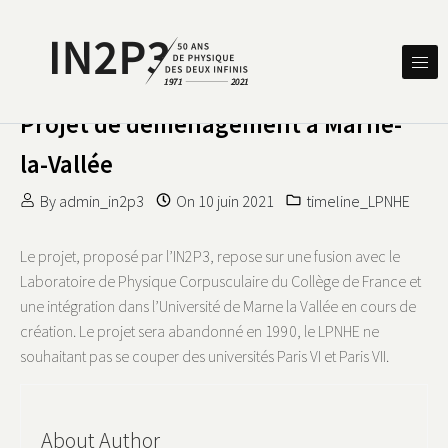
Skip to content
DES DEUX INFINIS
IN2P3 50 ANS DE PHYSIQUE
Projet de déménagement à Marne-
la-Vallée
By
admin_in2p3
On
10 juin 2021
timeline_LPNHE
Le projet, proposé par l’IN2P3, repose sur une fusion avec le
Laboratoire de Physique Corpusculaire du Collège de France et
une intégration dans l’Université de Marne la Vallée en cours de
création. Le projet sera abandonné en 1990, le LPNHE ne
souhaitant pas se couper des universités Paris VI et Paris VII.
About Author