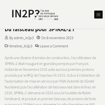
Skip to content
DES DEUX INFINIS
IN2P3 50 ANS DE PHYSIQUE
Du faisceau pour SPIRAL-2 !
By
admin_in2p3
On
8 novembre 2023
on Du faisceau pour SPIR
timeline_In2p3
Leave a Comment
Après une dizaine d’années de construction, l’accélérateur de
SPIRAL-2 était inauguré en grandes pompes par François
Hollande en Novembre 2016 suite aux tout premiers protons
produits par le RFQ de l’injecteur fin 2015. Grâce à l’obtention de
l’autorisation de mise en service par l’ASN (Autorité de Sûreté
Nucléaire) puis l’accélération de faisceaux test dans le linac en
2019, SPIRAL-2 démarre en 2020 sous la houlette de Robin
Ferdinand, et produit un premier faisceau de protons de forte
puissance à 33 MeV pour alimenter la salle d’expériences NFS