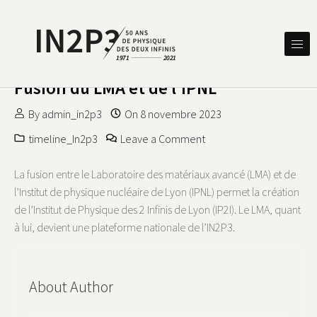
Skip to content
DES DEUX INFINIS
IN2P3 50 ANS DE PHYSIQUE
Fusion du LMA et de l’IPNL
By
admin_in2p3
On
8 novembre 2023
on Fusion du LMA et de l
timeline_In2p3
Leave a Comment
La fusion entre le Laboratoire des matériaux avancé (LMA) et de
l’Institut de physique nucléaire de Lyon (IPNL) permet la création
de l’Institut de Physique des 2 Infinis de Lyon (IP2I). Le LMA, quant
à lui, devient une plateforme nationale de l’IN2P3.
About Author