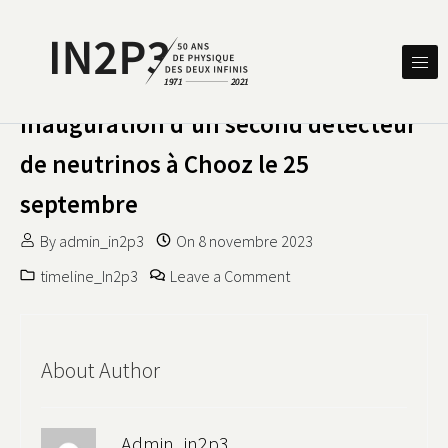
Skip to content
DES DEUX INFINIS
IN2P3 50 ANS DE PHYSIQUE
Inauguration d’un second détecteur
de neutrinos à Chooz le 25
septembre
By
admin_in2p3
On
8 novembre 2023
on Inauguration d’un se
timeline_In2p3
Leave a Comment
About Author
Admin_in2p3