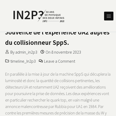
Skip to content
DES DEUX INFINIS
IN2P3 50 ANS DE PHYSIQUE
Jouvence de l’expérience UA2 auprès
du collisionneur SppS.
By
admin_in2p3
On
8 novembre 2023
on Jouvence de l’expéri
timeline_In2p3
Leave a Comment
En parallèle à la mise à jour de la machine SppS qui décuplera la
luminosité et donc la quantité de collisions pertinentes, les
détecteurs UA et notamment UA2 reçoivent des améliorations
pour poursuivre la prise de données. Les deux expériences vont
en particulier rechercher le quark top, en vain malgré une
annonce malencontreuse par Rubbia pour UA1 en 1984. Par
contre les premières mesures de précision de la masse du W y