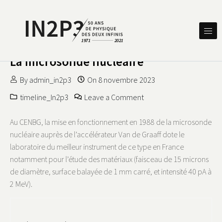
Skip to content
DES DEUX INFINIS
IN2P3 50 ANS DE PHYSIQUE
La microsonde nucléaire
By
admin_in2p3
On
8 novembre 2023
on La microsonde nuclé
timeline_In2p3
Leave a Comment
Au CENBG, la mise en fonctionnement en 1988 de la microsonde
nucléaire auprès de l’accélérateur Van de Graaff dote le
laboratoire du meilleur instrument de ce type en France
notamment pour l’étude des matériaux (faisceau de 15 microns
de diamètre, surface balayée de 1 mm carré, et intensité 40 pA à
2 MeV).