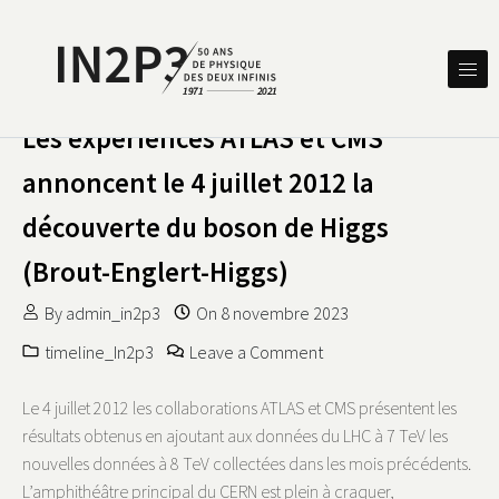
Skip to content
DES DEUX INFINIS
IN2P3 50 ANS DE PHYSIQUE
Les expériences ATLAS et CMS
annoncent le 4 juillet 2012 la
découverte du boson de Higgs
(Brout-Englert-Higgs)
By
admin_in2p3
On
8 novembre 2023
on Les expériences ATLA
timeline_In2p3
Leave a Comment
Le 4 juillet 2012 les collaborations ATLAS et CMS présentent les
résultats obtenus en ajoutant aux données du LHC à 7 TeV les
nouvelles données à 8 TeV collectées dans les mois précédents.
L’amphithéâtre principal du CERN est plein à craquer,