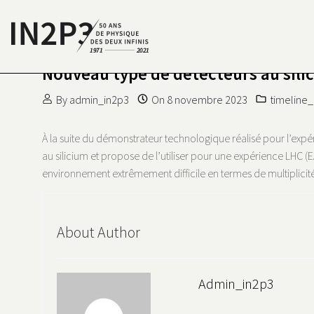
Skip to content
Nouveau type de détecteurs au sili
S DEUX INFINIS
N2P3 50 ANS DE PHYSIQUE
By
admin_in2p3
On
8 novembre 2023
timeline_
À la suite du démonstrateur technologique réalisé pour l’exp
au silicium et propose de l’utiliser pour une expérience LHC (
environnement extrêmement difficile en termes de multiplicité 
About Author
Admin_in2p3