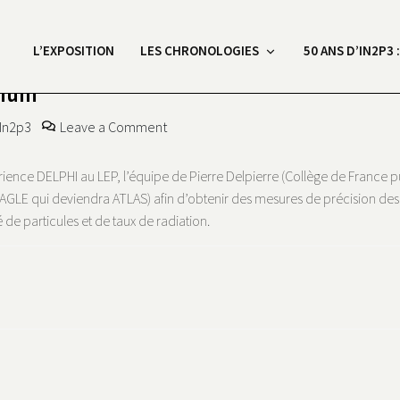
L’EXPOSITION
LES CHRONOLOGIES
50 ANS D’IN2P3 
cium
on Nouveau type de détecteurs au silic
In2p3
Leave a Comment
érience DELPHI au LEP, l’équipe de Pierre Delpierre (Collège de France 
EAGLE qui deviendra ATLAS) afin d’obtenir des mesures de précision des 
de particules et de taux de radiation.