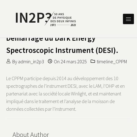
Skip to content
DES DEUX INFINIS
IN2P3 50 ANS DE PHYSIQUE
Démarrage du Dark Energy
Spectroscopic Instrument (DESI).
By
admin_in2p3
On
24 mars 2025
timeline_CPPM
Le CPPM participe depuis 2014 au développement des 10
spectrographes de l’instrument DESI, avec le LAM, l’OHP et en
partenariat avec la société locale Winlight, et est maintenant
impliqué dans le traitement et l’analyse de la moisson de
données collectées par l’instrument.
About Author