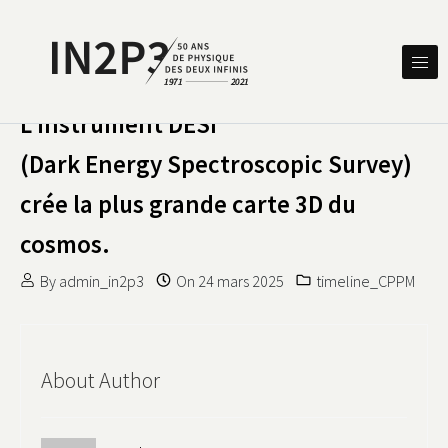
Skip to content
DES DEUX INFINIS
IN2P3 50 ANS DE PHYSIQUE
L’instrument DESI
(Dark Energy Spectroscopic Survey)
crée la plus grande carte 3D du
cosmos.
By
admin_in2p3
On
24 mars 2025
timeline_CPPM
About Author