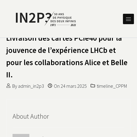
Skip to content
DES DEUX INFINIS
IN2P3 50 ANS DE PHYSIQUE
Livraison des cartes PCIe40 pour la
jouvence de l’expérience LHCb et
pour les collaborations Alice et Belle
II.
By
admin_in2p3
On
24 mars 2025
timeline_CPPM
About Author