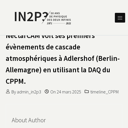
Skip to content
DES DEUX INFINIS
IN2P3 50 ANS DE PHYSIQUE
NectarCAM voit ses premiers
évènements de cascade
atmosphériques à Adlershof (Berlin-
Allemagne) en utilisant la DAQ du
CPPM.
By
admin_in2p3
On
24 mars 2025
timeline_CPPM
About Author