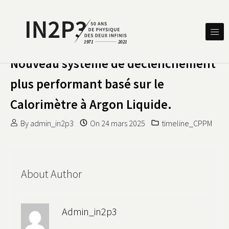
Skip to content
DES DEUX INFINIS
IN2P3 50 ANS DE PHYSIQUE
Nouveau système de déclenchement
plus performant basé sur le
Calorimètre à Argon Liquide.
By
admin_in2p3
On
24 mars 2025
timeline_CPPM
About Author
Admin_in2p3