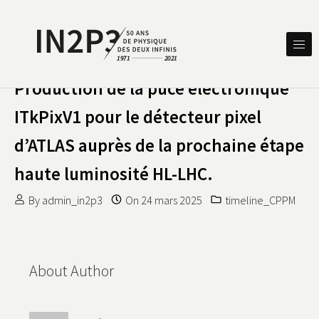
Skip to content
DES DEUX INFINIS
IN2P3 50 ANS DE PHYSIQUE
Production de la puce électronique
ITkPixV1 pour le détecteur pixel
d’ATLAS auprès de la prochaine étape
haute luminosité HL-LHC.
By
admin_in2p3
On
24 mars 2025
timeline_CPPM
About Author